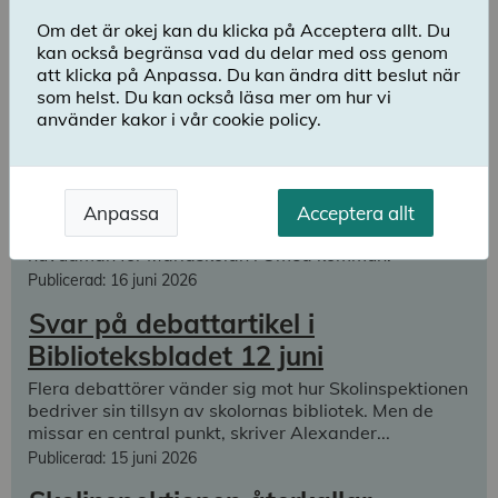
för Profilskolan AB att bedriva Profilskolan i
Om det är okej kan du klicka på Acceptera allt. Du
Stockholms kommun. Återkallandet görs på gru...
kan också begränsa vad du delar med oss genom
Publicerad: 2 juli 2026
att klicka på Anpassa. Du kan ändra ditt beslut när
som helst. Du kan också läsa mer om hur vi
Skolinspektionen återkallar
använder kakor i vår cookie policy.
tillståndet för Mariaskolan i Umeå
kommun
Skolinspektionen har beslutat att återkalla tillståndet
Anpassa
Acceptera allt
att bedriva skola för Umeå Kristna Friskoleförening,
huvudman för Mariaskolan i Umeå kommun.
Publicerad: 16 juni 2026
Svar på debattartikel i
Biblioteksbladet 12 juni
Flera debattörer vänder sig mot hur Skolinspektionen
bedriver sin tillsyn av skolornas bibliotek. Men de
missar en central punkt, skriver Alexander...
Publicerad: 15 juni 2026