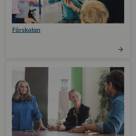
Förskolan
arrow_forward