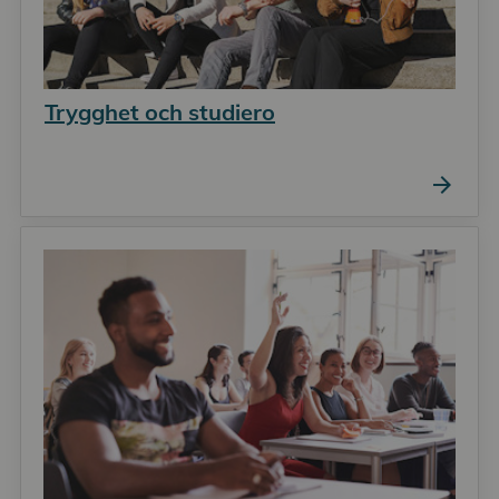
Trygghet och studiero
arrow_forward