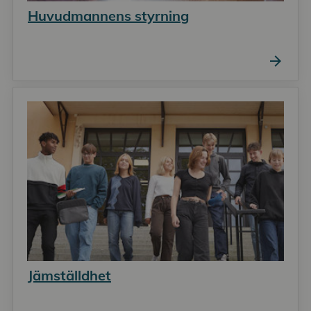
Huvudmannens styrning
arrow_forward
Jämställdhet