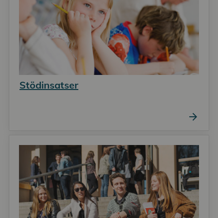
Stödinsatser
arrow_forward