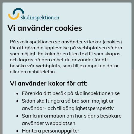
Till huvudinnehåll
Logga in
Vi använder cookies
menu
Sök
Meny
search
På skolinspektionen.se använder vi kakor (cookies)
för att göra din upplevelse på webbplatsen så bra
Publicerad: 19 juni 2024
som möjligt. En kaka är en liten textfil som skapas
och lagras på den enhet du använder för att
Teman från vår inspektion
besöka vår webbplats, som till exempel en dator
eller en mobiltelefon.
Lyssna
På dessa sidor har vi samlat teman från vår
Vi använder kakor för att:
inspektion. Här hittar du rapporter och annat
Förenkla ditt besök på skolinspektionen.se
inspirerande material som vi har publicerat
Sidan ska fungera så bra som möjligt ur
de senaste åren om bland annat jämställdhet,
elevers hälsa, trygghet och studiero, särskilt
användar- och tillgänglighetsperspektiv
stöd, betygssättning och källkritik.
Samla information om hur sidans besökare
använder webbplatsen
Hantera personuppgifter