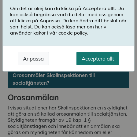
Om det är okej kan du klicka på Acceptera allt. Du
kan också begränsa vad du delar med oss genom
att klicka på Anpassa. Du kan ändra ditt beslut när
som helst. Du kan också läsa mer om hur vi
använder kakor i vår cookie policy.
Anpassa
Acceptera allt
Orosanmäler Skolinspektionen till
socialtjänsten?
Orosanmälan
I vissa situationer har Skolinspektionen en skyldighet
att göra en så kallad orosanmälan till socialtjänsten.
Skyldigheten framgår av 19 kap. 1 §
socialtjänstlagen och innebär att en anmälan ska
göras om myndigheten får kännedom om eller