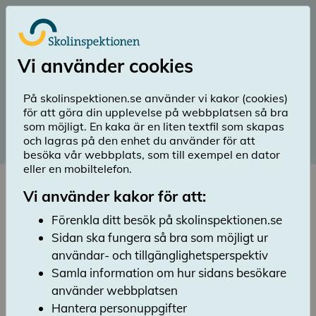
Till huvudinnehåll
Logga in
Vi använder cookies
menu
Sök
Meny
search
På skolinspektionen.se använder vi kakor (cookies)
för att göra din upplevelse på webbplatsen så bra
Publicerad: 15 april 2021
som möjligt. En kaka är en liten textfil som skapas
och lagras på den enhet du använder för att
Orosanmäler
besöka vår webbplats, som till exempel en dator
Skolinspektionen till
eller en mobiltelefon.
socialtjänsten?
Vi använder kakor för att:
Förenkla ditt besök på skolinspektionen.se
Lyssna
Sidan ska fungera så bra som möjligt ur
Vi får ibland in frågor gällande om vi
orosanmäler vårdnadshavare till
användar- och tillgänglighetsperspektiv
socialtjänsten när de anmäler till oss att
Samla information om hur sidans besökare
deras barn inte får hjälp i skolan. Här nedan
använder webbplatsen
svarar vi på vad som gäller.
Hantera personuppgifter