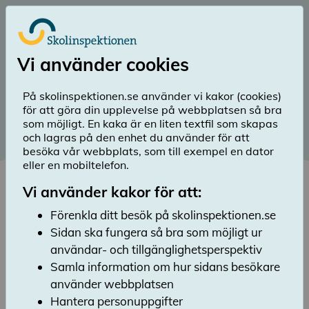
Till huvudinnehåll
Logga in
Vi använder cookies
menu
Sök
Meny
search
På skolinspektionen.se använder vi kakor (cookies)
för att göra din upplevelse på webbplatsen så bra
Publicerad: 26 maj 2023
som möjligt. En kaka är en liten textfil som skapas
och lagras på den enhet du använder för att
Trygghet och studiero 2023
besöka vår webbplats, som till exempel en dator
eller en mobiltelefon.
Lyssna
Under våren 2023 genomförde
Vi använder kakor för att:
Skolinspektionen Skolenkäten för tjugotredje
Förenkla ditt besök på skolinspektionen.se
gången. Resultatet visar att de flesta, men
Sidan ska fungera så bra som möjligt ur
inte alla, elever känner sig trygga och att
elevernas bild av studiero skiljer sig från
användar- och tillgänglighetsperspektiv
lärarnas.
Samla information om hur sidans besökare
använder webbplatsen
Årets enkät besvarades av 147 000 elever i årskurs
Hantera personuppgifter
fem och åtta samt gymnasiets år två och av 46 000