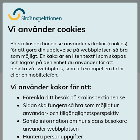
Till huvudinnehåll
Logga in
Vi använder cookies
menu
Sök
Meny
search
På skolinspektionen.se använder vi kakor (cookies)
för att göra din upplevelse på webbplatsen så bra
Publicerad: 16 oktober 2023
som möjligt. En kaka är en liten textfil som skapas
och lagras på den enhet du använder för att
Remissvar
besöka vår webbplats, som till exempel en dator
eller en mobiltelefon.
Lyssna
Här hittar du Skolinspektionens och Barn-
Vi använder kakor för att:
och elevombudets senaste svar på remisser
Förenkla ditt besök på skolinspektionen.se
från Regeringskansliet. Vill du ha tag i äldre
Sidan ska fungera så bra som möjligt ur
remissvar hittar du dem i vårt diarium via
länken längst ned på sidan.
användar- och tillgänglighetsperspektiv
Samla information om hur sidans besökare
Skolinspektionen får löpande under året remisser
använder webbplatsen
från Regeringskansliet, andra myndigheter och
Hantera personuppgifter
organisationer.