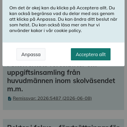
Det offentliga remissförfarandet innebär att
Om det är okej kan du klicka på Acceptera allt. Du
myndigheter och organisationer får betänkanden och
kan också begränsa vad du delar med oss genom
andra förslag för yttrande. Det utgör en viktig del i
att klicka på Anpassa. Du kan ändra ditt beslut när
den svenska politiska beslutsprocessen.
som helst. Du kan också läsa mer om hur vi
använder kakor i vår cookie policy.
2026
Anpassa
Acceptera allt
Förslag till föreskrifter om ändring
i Skolverkets föreskrifter om
uppgiftsinsamling från
huvudmännen inom skolväsendet
m.m.
Remissvar: 2026:5487 (2026-06-08)