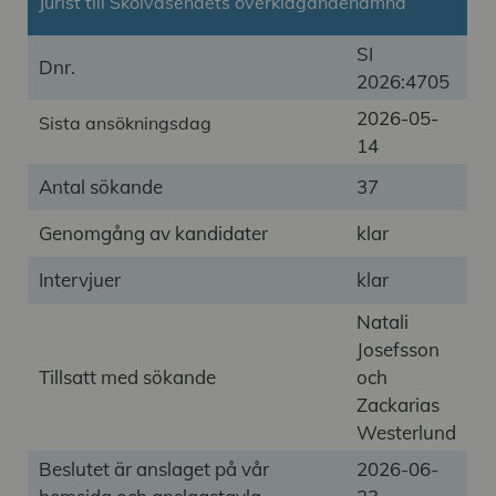
Jurist till Skolväsendets överklagandenämnd
SI
Dnr.
2026:4705
2026-05-
Sista ansökningsdag
14
Antal sökande
37
Genomgång av kandidater
klar
Intervjuer
klar
Natali
Josefsson
Tillsatt med sökande
och
Zackarias
Westerlund
Beslutet är anslaget på vår
2026-06-