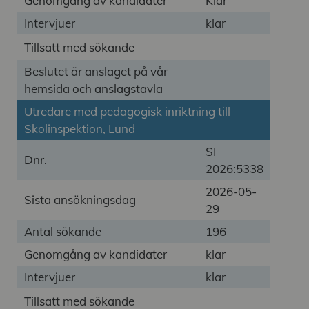
Genomgång av kandidater
Klar
Intervjuer
klar
Tillsatt med sökande
Beslutet är anslaget på vår
hemsida och anslagstavla
Utredare med pedagogisk inriktning till
Skolinspektion, Lund
SI
Dnr.
2026:5338
2026-05-
Sista ansökningsdag
29
Antal sökande
196
Genomgång av kandidater
klar
Intervjuer
klar
Tillsatt med sökande