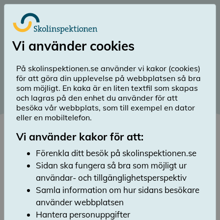
Till huvudinnehåll
Logga in
Vi använder cookies
menu
Sök
Meny
search
På skolinspektionen.se använder vi kakor (cookies)
för att göra din upplevelse på webbplatsen så bra
Publicerad: 16 juli 2020
som möjligt. En kaka är en liten textfil som skapas
och lagras på den enhet du använder för att
Status för rekrytering
besöka vår webbplats, som till exempel en dator
eller en mobiltelefon.
Lyssna
Här kan du se var i rekryteringsprocessen vi
Vi använder kakor för att:
befinner oss när det gäller nedanstående
Förenkla ditt besök på skolinspektionen.se
tjänster. När rekryteringen är avslutad
Sidan ska fungera så bra som möjligt ur
offentliggörs det här och på
Skolinspektionens officiella anslagstavla.
användar- och tillgänglighetsperspektiv
Samla information om hur sidans besökare
använder webbplatsen
Hantera personuppgifter