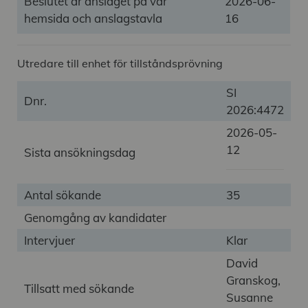
Beslutet är anslaget på vår
2026-06-
hemsida och anslagstavla
16
Utredare till enhet för tillståndsprövning
SI
Dnr.
2026:4472
2026-05-
12
Sista ansökningsdag
Antal sökande
35
Genomgång av kandidater
Intervjuer
Klar
David
Granskog,
Tillsatt med sökande
Susanne