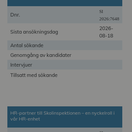
SI
Dnr.
2026:7648
2026-
Sista ansökningsdag
08-18
Antal sökande
Genomgång av kandidater
Intervjuer
Tillsatt med sökande
HR‑partner till Skolinspektionen – en nyckelroll i
vår HR‑enhet