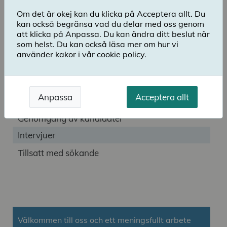
Skolinspektionen söker verksamhetscontroller
Om det är okej kan du klicka på Acceptera allt. Du
(vikariat)
kan också begränsa vad du delar med oss genom
att klicka på Anpassa. Du kan ändra ditt beslut när
som helst. Du kan också läsa mer om hur vi
SI
Dnr.
använder kakor i vår cookie policy.
2026:7587
2026-
Sista ansökningsdag
08-05
Anpassa
Acceptera allt
Antal sökande
Genomgång av kandidater
Intervjuer
Tillsatt med sökande
Välkommen till oss och ett meningsfullt arbete