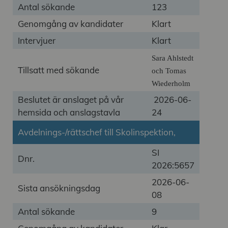
Antal sökande
123
Genomgång av kandidater
Klart
Intervjuer
Klart
Sara Ahlstedt
Tillsatt med sökande
och Tomas
Wiederholm
Beslutet är anslaget på vår
2026-06-
hemsida och anslagstavla
24
Avdelnings-/rättschef till Skolinspektion,
SI
Dnr.
2026:5657
2026-06-
Sista ansökningsdag
08
Antal sökande
9