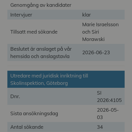
Genomgång av kandidater
Intervjuer
klar
Marie Israelsson
Tillsatt med sökande
och Siri
Morawski
Beslutet är anslaget på vår
2026-06-23
hemsida och anslagstavla
Utredare med juridisk inriktning till
Skolinspektion, Göteborg
SI
Dnr.
2026:4105
2026-05-
Sista ansökningsdag
03
Antal sökande
34