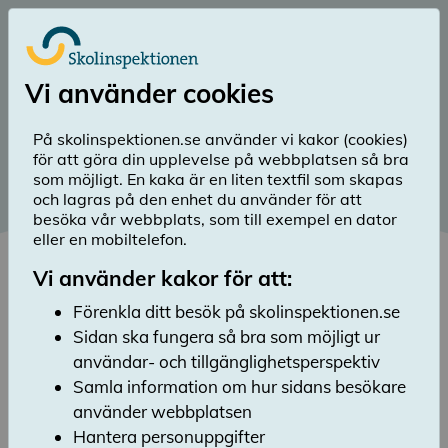
Till huvudinnehåll
Logga in
Vi använder cookies
menu
Sök
Meny
search
På skolinspektionen.se använder vi kakor (cookies)
för att göra din upplevelse på webbplatsen så bra
Publicerad: 24 oktober 2022
som möjligt. En kaka är en liten textfil som skapas
och lagras på den enhet du använder för att
Undervisningen brister i
besöka vår webbplats, som till exempel en dator
många Waldorfskolor
eller en mobiltelefon.
Vi använder kakor för att:
Lyssna
Skolinspektionen har under november 2021
Förenkla ditt besök på skolinspektionen.se
till april 2022 genomfört en tematisk tillsyn
Sidan ska fungera så bra som möjligt ur
av 35 waldorfskolor i grundskolan.
användar- och tillgänglighetsperspektiv
Majoriteten av skolorna har brister i flera av
Samla information om hur sidans besökare
de inspekterade områdena.
använder webbplatsen
Publicerat: 2022-10-19
Hantera personuppgifter