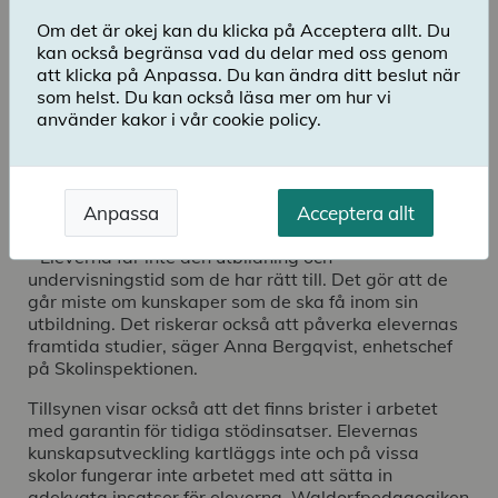
Av 35 skolor har 27 skolor brister i minst ett av de
Om det är okej kan du klicka på Acceptera allt. Du
sex inspekterade områdena. Och merparten av
kan också begränsa vad du delar med oss genom
skolorna har brister inom flera områden.
att klicka på Anpassa. Du kan ändra ditt beslut när
som helst. Du kan också läsa mer om hur vi
Tillsynen visar att flertalet waldorfskolor brister i
använder kakor i vår cookie policy.
planering och genomförande av undervisningen.
Eleverna får inte heller den garanterade
undervisningstid de har rätt till. Det innebär att
eleverna inte får tillräckliga förutsättningar att
Anpassa
Acceptera allt
utveckla sina kunskaper.
- Eleverna får inte den utbildning och
undervisningstid som de har rätt till. Det gör att de
går miste om kunskaper som de ska få inom sin
utbildning. Det riskerar också att påverka elevernas
framtida studier, säger Anna Bergqvist, enhetschef
på Skolinspektionen.
Tillsynen visar också att det finns brister i arbetet
med garantin för tidiga stödinsatser. Elevernas
kunskapsutveckling kartläggs inte och på vissa
skolor fungerar inte arbetet med att sätta in
adekvata insatser för eleverna. Waldorfpedagogiken