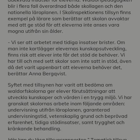
blir i flera fall överordnad både skollagen och den
nationella läroplanen. I Skolinspektionens tillsyn finns
exempel på lärare som berättar att skolan avvaktar
med att ge stöd för att eleverna inte anses vara
mogna utifrån sin ålder.
- Vi ser att arbetet med tidiga insatser brister. Om
man inte kartlägger elevernas kunskapsutveckling,
finns risk att elever inte får det stöd de behöver. Vi
har till och med sett skolor som inte satt in stöd, även
då det varit uppenbart att eleverna behöver det,
berättar Anna Bergqvist.
Syftet med tillsynen har varit att bedöma om
waldorfskolorna ger elever förutsättningar att
utveckla kunskaper och värden i en trygg miljö. Vi har
granskat skolornas arbete inom följande områden:
undervisning utifrån läroplanen, garanterad
undervisningstid, vetenskaplig grund och beprövad
erfarenhet, tidiga stödinsatser, samt trygghet och
kränkande behandling.
Här kan du läsa tillsynsrapporten ” Tematisk tillsyn