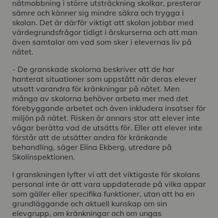
nätmobbning i större utsträckning skolkar, presterar
sämre och känner sig mindre säkra och trygga i
skolan. Det är därför viktigt att skolan jobbar med
värdegrundsfrågor tidigt i årskurserna och att man
även samtalar om vad som sker i elevernas liv på
nätet.
- De granskade skolorna beskriver att de har
hanterat situationer som uppstått när deras elever
utsatt varandra för kränkningar på nätet. Men
många av skolorna behöver arbeta mer med det
förebyggande arbetet och även inkludera insatser för
miljön på nätet. Risken är annars stor att elever inte
vågar berätta vad de utsätts för. Eller att elever inte
förstår att de utsätter andra för kränkande
behandling, säger Elina Ekberg, utredare på
Skolinspektionen.
I granskningen lyfter vi att det viktigaste för skolans
personal inte är att vara uppdaterade på vilka appar
som gäller eller specifika funktioner, utan att ha en
grundläggande och aktuell kunskap om sin
elevgrupp, om kränkningar och om ungas