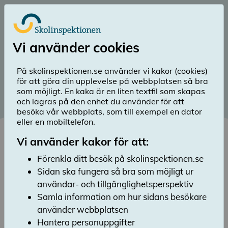
Till huvudinnehåll
Logga in
Vi använder cookies
menu
Sök
Meny
search
På skolinspektionen.se använder vi kakor (cookies)
för att göra din upplevelse på webbplatsen så bra
Publicerad: 9 maj 2023
som möjligt. En kaka är en liten textfil som skapas
och lagras på den enhet du använder för att
Skolor behöver bli bättre på
besöka vår webbplats, som till exempel en dator
att förebygga kränkningar
eller en mobiltelefon.
på nätet
Vi använder kakor för att:
Förenkla ditt besök på skolinspektionen.se
Lyssna
Sidan ska fungera så bra som möjligt ur
Mycket av elevers sociala liv utspelas idag på
nätet. Skolinspektionens nya granskning om
användar- och tillgänglighetsperspektiv
nätkränkningar visar att hälften av de
Samla information om hur sidans besökare
granskade skolorna behöver inkludera
använder webbplatsen
digitala miljöer i sitt förebyggande
Hantera personuppgifter