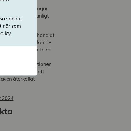
ad årets granskningar
 till elever ett vanligt
nsa vad du
ut när som
olicy.
rlig. Det har ofta handlat
 gäller stöd, kränkande
sa skolor finns ofta en
ar om hög
sonal. Skolinspektionen
t få huvudmännen att
 även återkallat
t 2024
akta