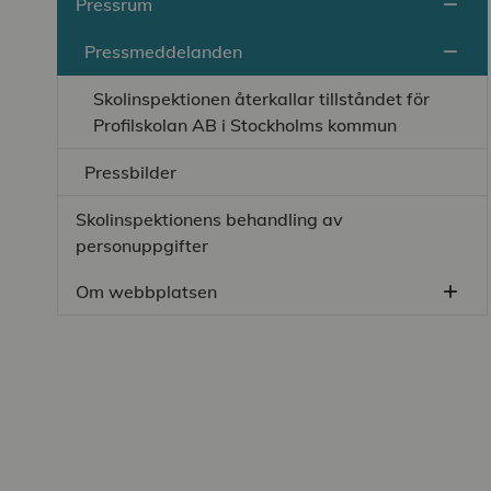
Pressrum
remove
Stän
Pressmeddelanden
remove
Stän
Skolinspektionen återkallar tillståndet för
Profilskolan AB i Stockholms kommun
Pressbilder
Skolinspektionens behandling av
personuppgifter
Om webbplatsen
add
Öppn