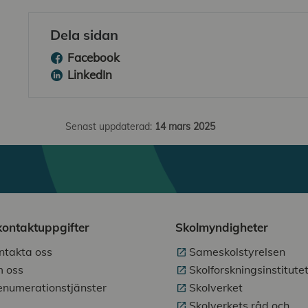
Dela sidan
Facebook
LinkedIn
Senast uppdaterad:
14 mars 2025
kontaktuppgifter
Skolmyndigheter
ntakta oss
Sameskolstyrelsen
 oss
Skolforskningsinstitute
enumerationstjänster
Skolverket
Skolverkets råd och