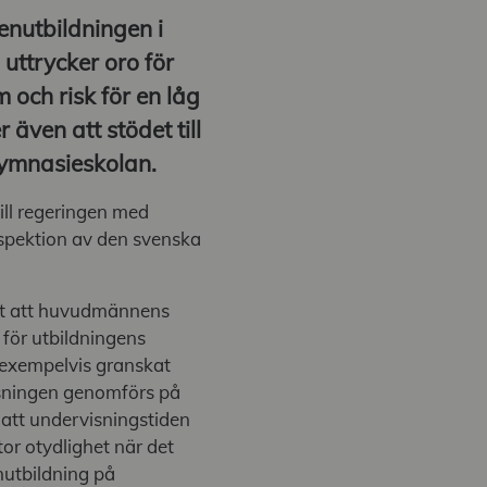
enutbildningen i
uttrycker oro för
m och risk för en låg
 även att stödet till
gymnasieskolan.
ill regeringen med
nspektion av den svenska
sat att huvudmännens
för utbildningens
 exempelvis granskat
isningen genomförs på
 att undervisningstiden
tor otydlighet när det
nutbildning på