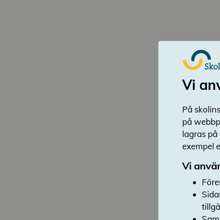
Vi an
På skolins
på webbpl
lagras på
exempel en
Vi använ
Före
Sida
till
Saml