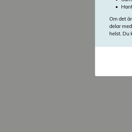
Hant
Om det är
delar med
helst. Du 