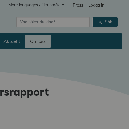
More languages / Fler språk
Press
Logga in
Sök
Sök
search
Aktuellt
Om oss
årsrapport