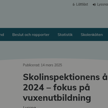
Lättläst
Lyssna
volume_up
ånd
Beslut och rapporter
Statistik
Skolenkäten
Publicerad: 14 mars 2025
Skolinspektionens 
a undermeny
2024 – fokus på
a undermeny
vuxenutbildning
a undermeny
Lyssna