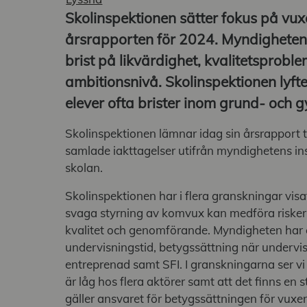
g undermeny
Skolinspektionen sätter fokus på vux
årsrapporten för 2024. Myndigheten 
g undermeny
brist på likvärdighet, kvalitetsproble
ambitionsnivå. Skolinspektionen lyfter
elever ofta brister inom grund- och 
Skolinspektionen lämnar idag sin årsrapport t
samlade iakttagelser utifrån myndighetens i
skolan.
a undermeny
Skolinspektionen har i flera granskningar vi
svaga styrning av komvux kan medföra risker 
kvalitet och genomförande. Myndigheten har
undervisningstid, betygssättning när underv
entreprenad samt SFI. I granskningarna ser vi
är låg hos flera aktörer samt att det finns en s
gäller ansvaret för betygssättningen för vuxe