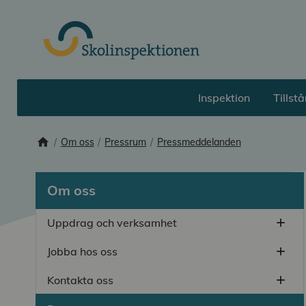
Till huvudinnehåll
Inspektion
Tillst
home
Startsida
Om oss
Pressrum
Pressmeddelanden
Om oss
Uppdrag och verksamhet
add
Öppn
Jobba hos oss
add
Öppn
Kontakta oss
add
Öppn