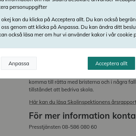
era personuppgifter
I årsrapporten lyfter Skolinspektionen även v
visat i andra skolformer. Liksom tidigare är stöd
 okej kan du klicka på Acceptera allt. Du kan också begrä
bristområde.
 oss genom att klicka på Anpassa. Du kan ändra ditt besl
kan också läsa mer om hur vi använder kakor i vår cookie p
På ett 40-tal skolor har situationen varit allva
om långvariga och omfattande brister när det
behandling, undervisning och trygghet. På des
sammansatt och bred problematik som handl
Anpassa
Acceptera allt
personalomsättning och brist på utbildad per
har i dessa fall använt skarpa verktyg för at
komma till rätta med bristerna och i några fall
tillståndet att bedriva skola.
Här kan du läsa Skolinspektionens årsrappor
För mer information kont
Presstjänsten 08-586 080 60