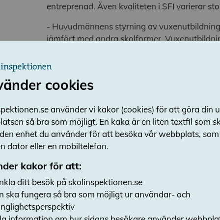
entreprenad. Även kvaliteten i SFI varierar sto
- Huvudmännens styrning av vuxenutbildninge
jämfört med andra skolformer. Vuxenutbildni
relativt öppet regelverk. Det kan vara fördelak
flexibilitet. Men samtidigt ser vi att ambitionsni
när inte basfaktorer som undervisningstid, sk
vänder cookies
undervisning är reglerat. Vi har sett utbildn
exempelvis reducerar moment och inte erbjuder 
pektionen.se använder vi kakor (cookies) för att göra din 
lärarstöd. Det innebär att elever kan få luckor i
atsen så bra som möjligt. En kaka är en liten textfil som 
mycket bekymmersamt, säger Helén Ängmo, ge
 den enhet du använder för att besöka vår webbplats, som t
Skolinspektionen.
 dator eller en mobiltelefon.
Regelverket kring vuxenutbildningen har vuxit
der kakor för att:
därmed blivit komplext. Detta kan försvåra 
insikt i bestämmelserna, vilket i sin tur kan ha 
nkla ditt besök på skolinspektionen.se
de brister som Skolinspektionen ser.
n ska fungera så bra som möjligt ur användar- och
gänglighetsperspektiv
Brister i grund- och gymn
a information om hur sidans besökare använder webbpla