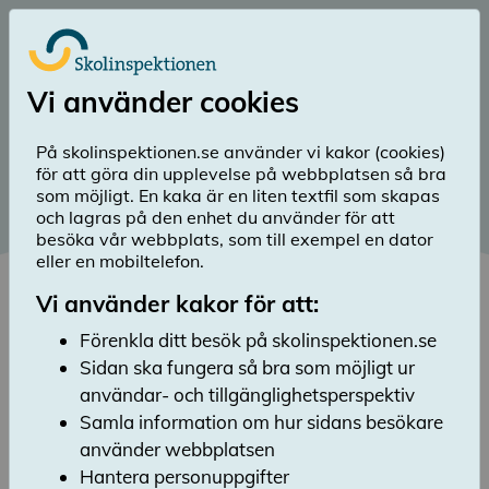
Till huvudinnehåll
Logga in
Vi använder cookies
menu
Sök
Meny
search
På skolinspektionen.se använder vi kakor (cookies)
för att göra din upplevelse på webbplatsen så bra
Publicerad: 19 maj 2026
som möjligt. En kaka är en liten textfil som skapas
och lagras på den enhet du använder för att
Granskade kommuners
besöka vår webbplats, som till exempel en dator
uppsökande arbete för
eller en mobiltelefon.
vuxna med behov av
Vi använder kakor för att:
grundläggande utbildning är
Förenkla ditt besök på skolinspektionen.se
Sidan ska fungera så bra som möjligt ur
ofta otillräckligt
användar- och tillgänglighetsperspektiv
Lyssna
Samla information om hur sidans besökare
Skolinspektionen har granskat 30 kommuner.
använder webbplatsen
Flertalet lever inte upp till sitt ansvar att
Hantera personuppgifter