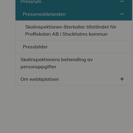
Pressrum
remove
Stän
Pressmeddelanden
remove
Stän
Skolinspektionen återkallar tillståndet för
Profilskolan AB i Stockholms kommun
Pressbilder
Skolinspektionens behandling av
personuppgifter
Om webbplatsen
add
Öppn