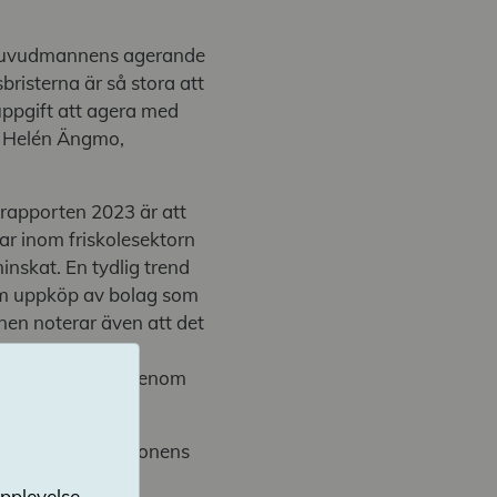
är huvudmannens agerande
sbristerna är så stora att
 uppgift att agera med
er Helén Ängmo,
srapporten 2023 är att
lar inom friskolesektorn
inskat. En tydlig trend
nom uppköp av bolag som
nen noterar även att det
änt vid en
 sin verksamhet genom
mvux. Skolinspektionens
ter att nå god
upplevelse