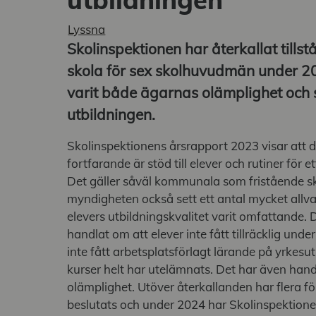
g undermeny
Lyssna
g undermeny
Skolinspektionen har återkallat tillst
skola för sex skolhuvudmän under 2
varit både ägarnas olämplighet och st
utbildningen.
Skolinspektionens årsrapport 2023 visar att 
fortfarande är stöd till elever och rutiner för 
Det gäller såväl kommunala som fristående sk
a undermeny
myndigheten också sett ett antal mycket allvarl
elevers utbildningskvalitet varit omfattande. D
handlat om att elever inte fått tillräcklig under
inte fått arbetsplatsförlagt lärande på yrkesutb
kurser helt har utelämnats. Det har även han
olämplighet. Utöver återkallanden har flera 
beslutats och under 2024 har Skolinspektione