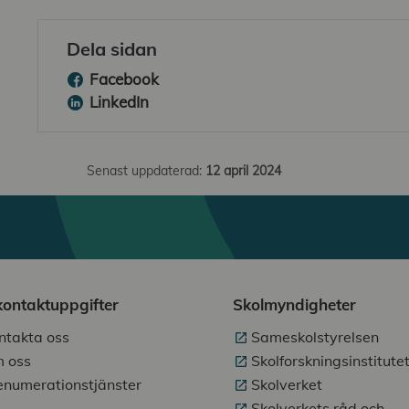
Dela sidan
Facebook
LinkedIn
Senast uppdaterad:
12 april 2024
kontaktuppgifter
Skolmyndigheter
ntakta oss
Sameskolstyrelsen
 oss
Skolforskningsinstitute
enumerationstjänster
Skolverket
Skolverkets råd och