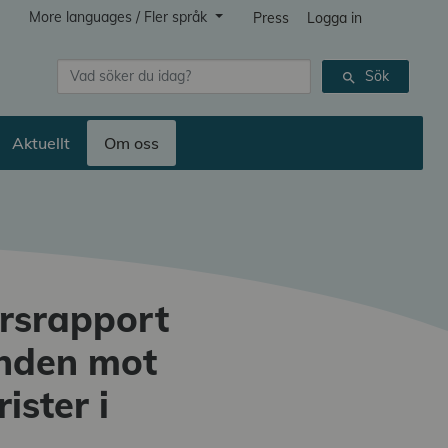
More languages / Fler språk
Press
Logga in
Sök
Sök
search
Aktuellt
Om oss
årsrapport
anden mot
ister i