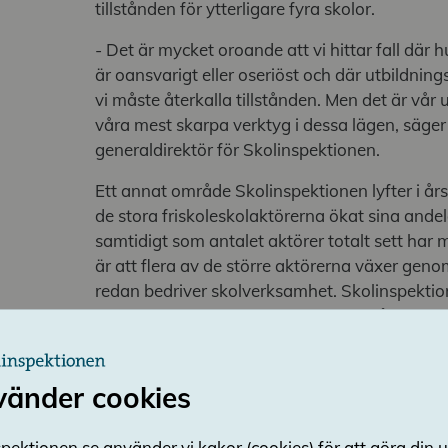
tillstånden för ytterligare fyra skolor.
- Det är mycket oroande att vi hittar fall d
är oansvarigt eller oseriöst och där utbildning
vi måste återkalla tillstånden. Men det är vår
våra mest skarpa verktyg i dessa lägen, säg
generaldirektör för Skolinspektionen.
Ett annat område Skolinspektionen lyfter i år
de stora friskoleskolaktörerna ökat sina ande
samtidigt som antalet aktörer totalt sett har m
är att flera av de större aktörerna växer ge
redan bedriver skolverksamhet. Skolinspektio
förekommer aktörer som inte skulle fått godk
tillståndsansökan, men som ändå kan utöka
uppköp.
vänder cookies
I årets rapport lyfts även flera frågor om ko
granskning under året pekar på stora svårighe
pektionen.se använder vi kakor (cookies) för att göra din 