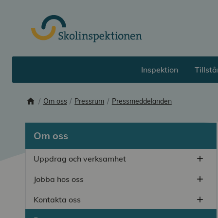
Till huvudinnehåll
Inspektion
Tillst
home
Startsida
Om oss
Pressrum
Pressmeddelanden
Om oss
Uppdrag och verksamhet
add
Öppn
Jobba hos oss
add
Öppn
Kontakta oss
add
Öppn