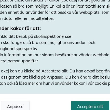
utbildningskvalitet inom vuxenutbildningen.
atsen så bra som möjligt. En kaka är en liten textfil som 
- Det är positivt att vi i allt större utsträckn
 den enhet du använder för att besöka vår webbplats, som t
vuxenutbildningen under 2023. Det har medfört
 dator eller en mobiltelefon.
brister till exempel i SFI och inom yrkesvux. V
der kakor för att:
reglering inom vuxenutbildningen medför att de
nkla ditt besök på skolinspektionen.se
ambitionsnivå i undervisningen. Vidare ser v
n ska fungera så bra som möjligt ur användar- och
svag insikt om sitt ansvar och att vuxenutbil
gänglighetsperspektiv
skymundan i förhållande till grundskola och 
a information om hur sidans besökare använder webbpla
Helén Ängmo.
era personuppgifter
I år lyfter Skolinspektionen även fyra viktiga fr
 okej kan du klicka på Acceptera allt. Du kan också begrä
-Fler pådrivande verktyg vid allvarliga brister
 oss genom att klicka på Anpassa. Du kan ändra ditt besl
exempelvis sanktionsavgifter och nekande av 
kan också läsa mer om hur vi använder kakor i vår cookie p
-Riktvärden för ingripanden vid felaktiga bet
-Lagstiftningen inom komvux
Anpassa
Acceptera allt
den relativt öppna regleringen av komvux kan 