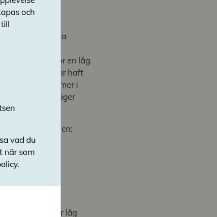
skapas och
ing kunnat granska
ill
 att vi sett stora
i ser att en öppen
t finns risker för en låg
i att huvudmän har haft
dningen ofta kommer i
gymnasieskola, säger
tsen
ågor till regeringen:
nsa vad du
ut när som
statsbidrag.
olicy.
yg
innebära risk för låg