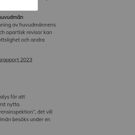
da huvudmän
edömning av huvudmännens
ch opartisk revisor kan
ttslighet och andra
rsrapport 2023
alys för att
rst nytta.
ensinspektion”, det vill
vudmän besöks under en