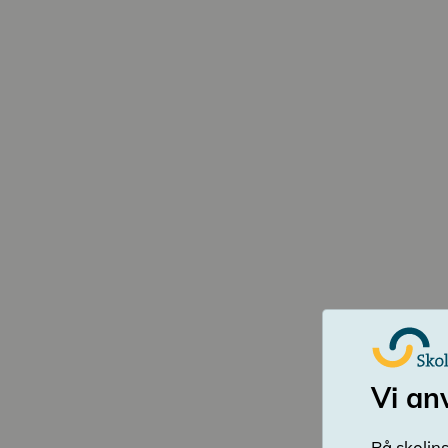
Vi an
På skolins