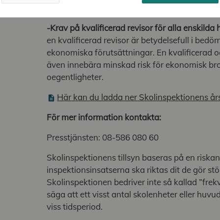
kvalitet.
-Krav på kvalificerad revisor för alla enskil
en kvalificerad revisor är betydelsefull i b
ekonomiska förutsättningar. En kvalificerad o
även innebära minskad risk för ekonomisk bro
oegentligheter.
Här kan du ladda ner Skolinspektionens å
För mer information kontakta:
Presstjänsten: 08-586 080 60
Skolinspektionens tillsyn baseras på en riskan
inspektionsinsatserna ska riktas dit de gör stö
Skolinspektionen bedriver inte så kallad ”frekv
säga att ett visst antal skolenheter eller hu
viss tidsperiod.