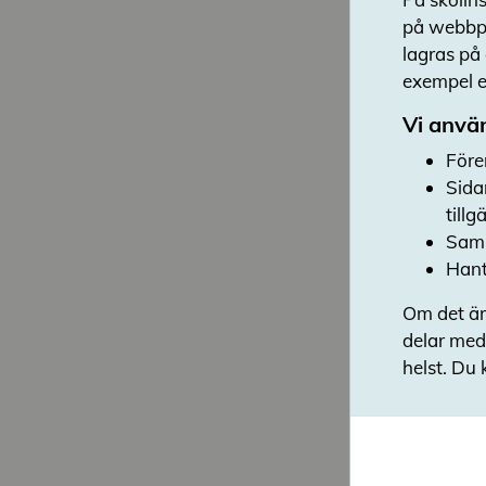
på webbpl
lagras på
exempel en
Vi använ
Före
Sida
till
Saml
Hant
Om det är
delar med
helst. Du 