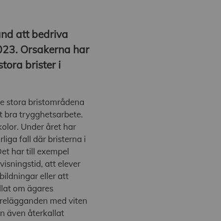
ånd att bedriva
023. Orsakerna har
ora brister i
de stora bristområdena
ett bra trygghetsarbete.
olor. Under året har
iga fall där bristerna i
et har till exempel
visningstid, att elever
ildningar eller att
dlat om ägares
förelägganden med viten
n även återkallat