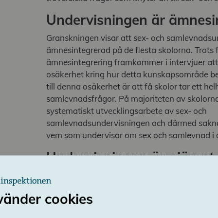
Undervisningen är ämnes
Granskningen visar att sex- och samlevnadsu
ämnesintegrerad på de flesta skolorna. Trots 
ämnesintegrering framkommer i intervjuer at
osäkerhet kring hur detta kunskapsområde b
till denna osäkerhet är att få skolor tar ett he
samlevnadsfrågor. På majoriteten av skolorn
systematiskt utvecklingsarbete av sex- och
samlevnadsundervisningen och därmed sakna
vem som undervisar om sex och samlevnad i 
Undervisningen är ojämnt 
I flera skolor sker sex- och samlevnadsunder
Undervisningen sker under ett begränsat antal 
vänder cookies
till senare årskurser. I många intervjuer anger e
om sex och samlevnad tidigare och oftare än 