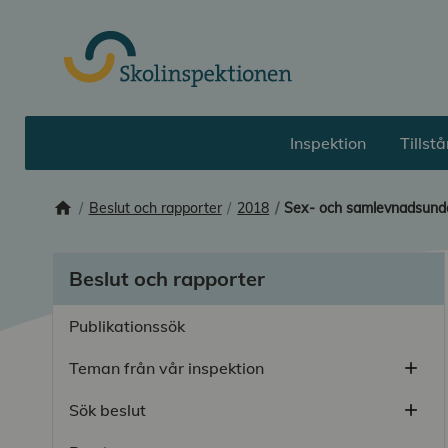
Till huvudinnehåll
Inspektion
Tillst
home
Startsida
Beslut och rapporter
2018
Sex- och samlevnads­und
Beslut och rapporter
Publikationssök
Teman från vår inspektion
add
Öppn
Sök beslut
add
Öppn