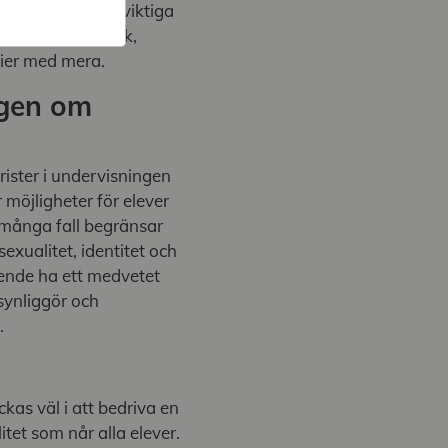
 som är särskilt viktiga
hedersproblematik,
rier med mera.
ngen om
rister i undervisningen
möjligheter för elever
i många fall begränsar
xualitet, identitet och
ende ha ett medvetet
synliggör och
r.
kas väl i att bedriva en
tet som når alla elever.