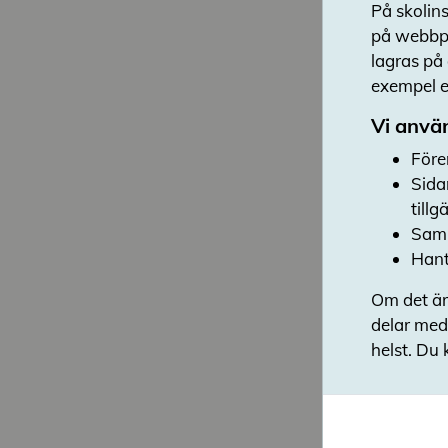
På skolins
på webbpl
lagras på
exempel en
Vi använ
Före
Sida
till
Saml
Hant
Om det är
delar med
helst. Du 