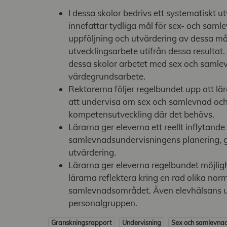
I dessa skolor bedrivs ett systematiskt 
innefattar tydliga mål för sex- och sam
uppföljning och utvärdering av dessa m
utvecklingsarbete utifrån dessa resulta
dessa skolor arbetet med sex och samlev
värdegrundsarbete.
Rektorerna följer regelbundet upp att l
att undervisa om sex och samlevnad och
kompetensutveckling där det behövs.
Lärarna ger eleverna ett reellt inflytande 
samlevnadsundervisningens planering,
utvärdering.
Lärarna ger eleverna regelbundet möjlig
lärarna reflektera kring en rad olika nor
samlevnadsområdet. Även elevhälsans up
personalgruppen.
Granskningsrapport
Undervisning
Sex och samlevna