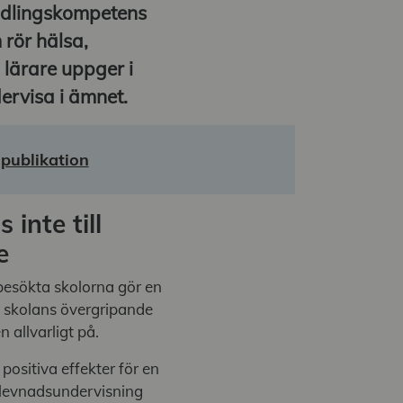
andlingskompetens
 rör hälsa,
 lärare uppger i
ervisa i ämnet.
publikation
inte till
e
 besökta skolorna gör en
h skolans övergripande
 allvarligt på.
positiva effekter för en
mlevnadsundervisning