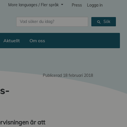
More languages / Fler språk
Press
Logga in
Sök
Sök
search
Aktuellt
Om oss
Publicerad 18 februari 2018
s­
visningen är att