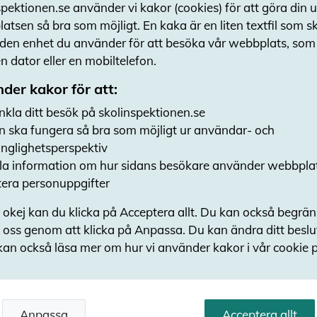
pektionen.se använder vi kakor (cookies) för att göra din 
möjlighet till. För att eleverna ska kunna repe
atsen så bra som möjligt. En kaka är en liten textfil som 
kunskaper behöver undervisningen ske kontin
 den enhet du använder för att besöka vår webbplats, som t
och återkomma under skolgången.
 dator eller en mobiltelefon.
Elevhälsans kompetens tas i
der kakor för att:
arbetet
nkla ditt besök på skolinspektionen.se
På många skolor används elevhälsan inte i ar
n ska fungera så bra som möjligt ur användar- och
samlevnadsundervisningen. En av fem rektore
gänglighetsperspektiv
elevhälsan inte används i planering av underv
a information om hur sidans besökare använder webbpla
genomförandet av lektioner eller som stöd i l
era personuppgifter
kompetensförsörjning.
 okej kan du klicka på Acceptera allt. Du kan också begrä
Bara hälften av eleverna g
 oss genom att klicka på Anpassa. Du kan ändra ditt besl
kan också läsa mer om hur vi använder kakor i vår cookie p
Ett tydligt mönster i vår granskning är att el
sällan involveras i planering, genomförande o
och samlevnadsundervisningen. En god sex- 
samlevnadsundervisning kräver elevernas del
Anpassa
Acceptera allt