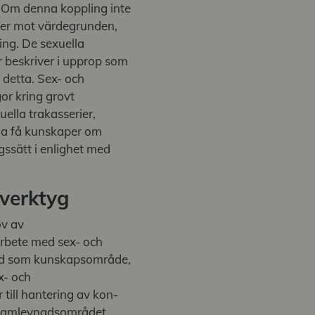
.
Om denna koppling inte
ider mot värdegrunden,
ing.
De sexuella
r beskriver i upprop som
 detta. Sex- och
r kring grovt
ella trakasserier,
nna få kunskaper om
gssätt i enlighet med
verktyg
ov av
arbete med sex- och
nad som kunskapsområde,
x- och
till hantering av kon-
ch samlevnadsområdet.