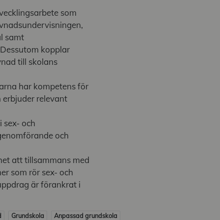
utvecklingsarbete som
levnadsundervisningen,
ål samt
t. Dessutom kopplar
nad till skolans
ärarna har kompetens för
 erbjuder relevant
i sex- och
 genomförande och
het att tillsammans med
mer som rör sex- och
pdrag är förankrat i
d
Grundskola
Anpassad grundskola