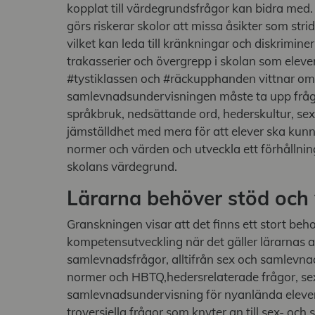
kopplat till värdegrundsfrågor kan bidra med
görs riskerar skolor att missa åsikter som str
vilket kan leda till kränkningar och diskriminer
trakasserier och övergrepp i skolan som eleve
#tystiklassen och #räckupphanden vittnar om
samlevnadsundervisningen måste ta upp frågo
språkbruk, nedsättande ord, hederskultur, sexu
jämställdhet med mera för att elever ska ku
normer och värden och utveckla ett förhållnin
skolans värdegrund.
Lärarna behöver stöd och 
Granskningen visar att det finns ett stort beh
kompetensutveckling när det gäller lärarnas 
samlevnadsfrågor, alltifrån sex och samlev
normer och HBTQ,hedersrelaterade frågor, se
samlevnadsundervisning för nyanlända elever 
troversiella frågor som knyter an till sex- o