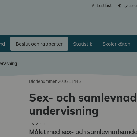
Lättläst
Lyssna
volume_up
ånd
Beslut och rapporter
Statistik
Skolenkäten
ervisning
Diarienummer 2016:11445
Sex- och samlevnad
undervisning
a undermeny
Lyssna
a undermeny
Målet med sex- och samlevnadsunder