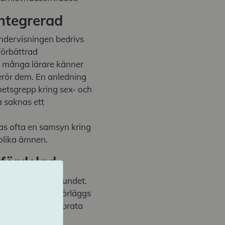
integrerad
ndervisningen bedrivs
förbättrad
t många lärare känner
erör dem. En anledning
lhetsgrepp kring sex- och
a saknas ett
s ofta en samsyn kring
olika ämnen.
fördelad
visningen oregelbundet.
lektioner eller förläggs
lever att de vill prata
vad de har haft