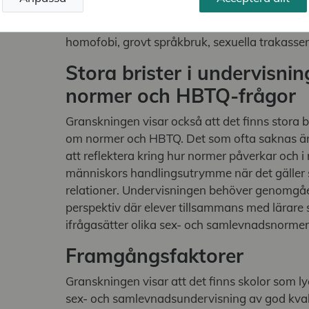
en risk att undervisningen missar diskussioner
för eleverna, såsom till exempel frågor kring 
homofobi, grovt språkbruk, sexuella trakasse
Stora brister i undervisni
normer och HBTQ-frågor
Granskningen visar också att det finns stora b
om normer och HBTQ. Det som ofta saknas är 
att reflektera kring hur normer påverkar och 
människors handlingsutrymme när det gäller se
relationer. Undervisningen behöver genomgå
perspektiv där elever tillsammans med lärare 
ifrågasätter olika sex- och samlevnadsnorme
Framgångsfaktorer
Granskningen visar att det finns skolor som lyc
sex- och samlevnadsundervisning av god kvali