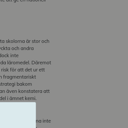
ta skolorna är stor och
tryckta och andra
dock inte
enda läromedel. Däremot
isk för att det ur ett
ch fragmentariskt
 strategi bakom
an även konstatera att
del i ämnet kemi.
läromedel
de besökta skolorna inte
senliga. På nästan