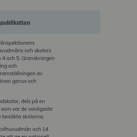
publikation
olinspektionens
huvudmäns och skolors
s 4 och 5. Granskningen
ning och
 framställningen av
iven genus och
ndskolor, dels på en
som var de vanligaste
 besökta skolorna.
 skolhuvudmän och 14
e att ge en nationell