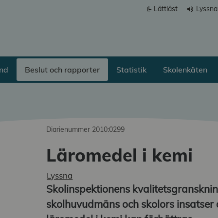
Lättläst
Lyssna
volume_up
ånd
Beslut och rapporter
Statistik
Skolenkäten
Diarienummer 2010:0299
Läromedel i kemi
Lyssna
a undermeny
Skolinspektionens kvalitetsgransknin
skolhuvudmäns och skolors insatser
a undermeny