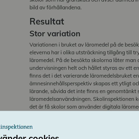
bild av förhållandena.
Resultat
Stor variation
Variationen i bruket av läromedel på de besök
eleverna har i olika utsträckning tillgång till 
läromedel. På de besökta skolorna låter man 
undervisningen helt och hållet styras av ett 
finns det i det varierande läromedelsbruket en r
ämnesinnehållsperspektiv skapas ett ytligt o
lärande, såvida det inte finns en genomtänkt
läromedelsanvändningen. Skolinspektionen k
det är få skolor som använder digitala lärome
En tredjedel har otidsenliga 
Granskningen visar att drygt en tredjedel av 
vänder cookies
ger eleverna tillgång till läromedel som är tid