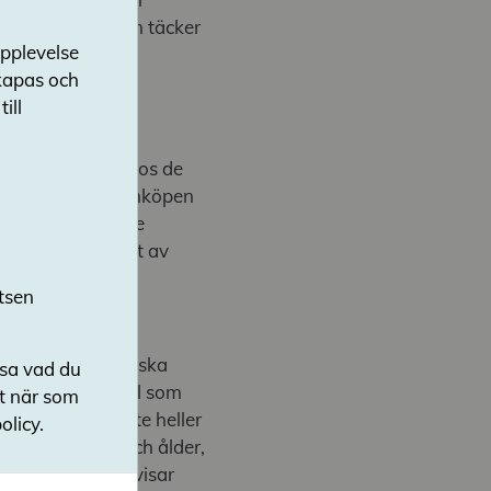
till läromedel som täcker
upplevelse
ast och
skapas och
ill
tan uteslutande hos de
ligen läromedelsinköpen
i praktiken är de
 och därmed i valet av
tsen
r några systematiska
nsa vad du
s i mycket få fall som
ut när som
ch ges oftast inte heller
olicy.
, efter mognad och ålder,
el. Skolbesöken visar