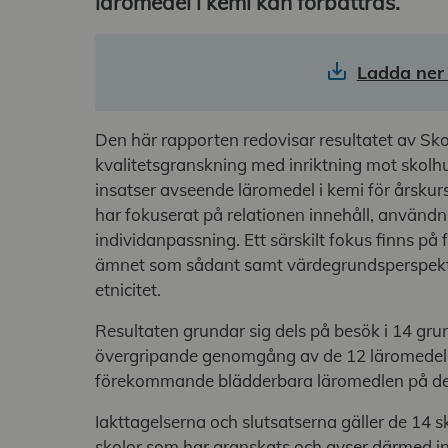
läromedel i kemi kan förbättras.
Ladda ner 
Den här rapporten redovisar resultatet av Sk
kvalitetsgranskning med inriktning mot skol
insatser avseende läromedel i kemi för årskur
har fokuserat på relationen innehåll, använd
individanpassning. Ett särskilt fokus finns på
ämnet som sådant samt värdegrundsperspekt
etnicitet.
Resultaten grundar sig dels på besök i 14 gru
övergripande genomgång av de 12 läromedel 
förekommande blädderbara läromedlen på de
Iakttagelserna och slutsatserna gäller de 14
skolor som har granskats och avser därmed int