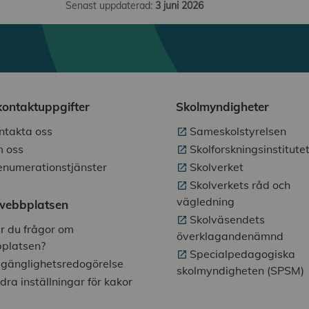
Senast uppdaterad:
3 juni 2026
kontaktuppgifter
Skolmyndigheter
ntakta oss
Sameskolstyrelsen
 oss
Skolforskningsinstitute
enumerationstjänster
Skolverket
Skolverkets råd och
vägledning
ebbplatsen
Skolväsendets
r du frågor om
överklagandenämnd
platsen?
Specialpedagogiska
llgänglighetsredogörelse
skolmyndigheten (SPSM)
dra inställningar för kakor