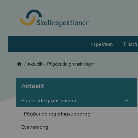
Till huvudinnehåll
Inspektion
Tillst
home
Startsida
Aktuellt
Pågående granskningar
Aktuellt
Pågående granskningar
remove
Stän
Pågående regeringsuppdrag
Evenemang