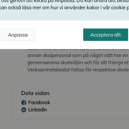
 oss genom att klicka på Anpassa. Du kan ändra ditt besl
Skolinspektionens kvalitetskriterier.
kan också läsa mer om hur vi använder kakor i vår cookie p
Så här görs granskningen
Kvalitetsgranskningen genomförs under höst
skolenheter. För att få underlag för att bedö
Anpassa
Acceptera allt
genomförs dokumentstudier och fysiska sko
observationer och intervjuer med elever, med 
annan skolpersonal som på något sätt har en 
gemensamma skolmiljön och för att främja ett 
Verksamhetsbeslut fattas för respektive skole
Dela sidan
Facebook
LinkedIn