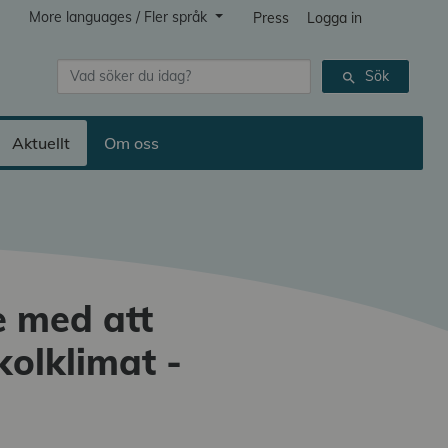
More languages / Fler språk
Press
Logga in
Sök
Sök
search
Aktuellt
Om oss
e med att
kolklimat -