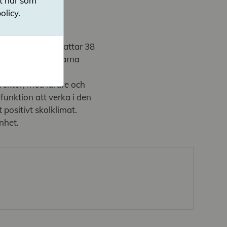
ut när som
olicy.
en 2026 och omfattar 38
ma frågeställningarna
lbesök med
rektor, med lärare och
funktion att verka i den
positivt skolklimat.
nhet.