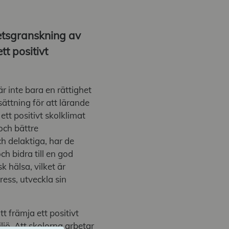
etsgranskning av
t positivt
är inte bara en rättighet
sättning för att lärande
ett positivt skolklimat
 och bättre
ch delaktiga, har de
ch bidra till en god
 hälsa, vilket är
ress, utveckla sin
t främja ett positivt
ljö. Att skolorna arbetar