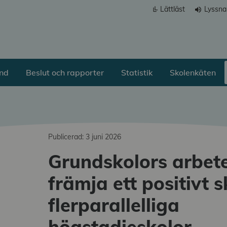
Lättläst
Lyssna
volume_up
ånd
Beslut och rapporter
Statistik
Skolenkäten
Publicerad: 3 juni 2026
Grundskolors arbet
g undermeny
främja ett positivt s
flerparallelliga
högstadieskolor