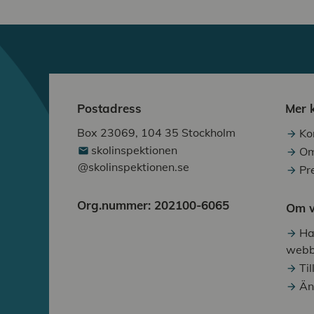
Postadress
Mer 
Box 23069, 104 35 Stockholm
Ko
skolinspektionen
Om
@skolinspektionen.se
Pr
Org.nummer: 202100-6065
Om w
Ha
webb
Ti
Än