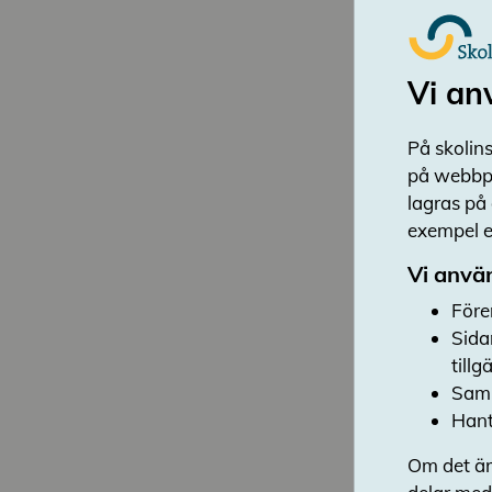
Vi an
På skolins
på webbpl
lagras på
exempel en
Vi använ
Före
Sida
till
Saml
Hant
Om det är