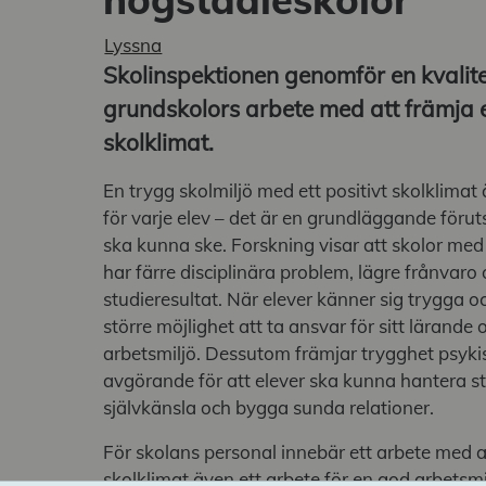
Lyssna
Skolinspektionen genomför en kvalit
grundskolors arbete med att främja et
skolklimat.
En trygg skolmiljö med ett positivt skolklimat 
för varje elev – det är en grundläggande förut
ska kunna ske. Forskning visar att skolor med 
a undermeny
har färre disciplinära problem, lägre frånvaro
studieresultat. När elever känner sig trygga o
större möjlighet att ta ansvar för sitt lärande o
arbetsmiljö. Dessutom främjar trygghet psykisk
avgörande för att elever ska kunna hantera st
självkänsla och bygga sunda relationer.
För skolans personal innebär ett arbete med at
skolklimat även ett arbete för en god arbetsmi