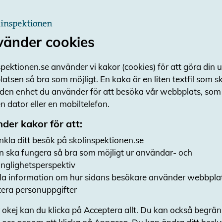
med förebyggande och främjande insatser är 
trygghet och trivsel – det är en satsning på s
ge alla elever möjlighet att lyckas i skolan oc
vänder cookies
individer.
Syfte och frågeställni
pektionen.se använder vi kakor (cookies) för att göra din 
atsen så bra som möjligt. En kaka är en liten textfil som 
Syftet är att granska kvaliteten i skolors arbe
 den enhet du använder för att besöka vår webbplats, som t
positivt skolklimat och elevernas sociala sams
 dator eller en mobiltelefon.
involveras i arbetet. Skolans arbete granskas i 
der kakor för att:
Skolinspektionens kvalitetskriterier. Följande 
besvaras:
nkla ditt besök på skolinspektionen.se
n ska fungera så bra som möjligt ur användar- och
I vilken utsträckning arbetar lärare och
gänglighetsperspektiv
att främja ett positivt skolklimat?
a information om hur sidans besökare använder webbpla
I vilken utsträckning arbetar rektorn strat
era personuppgifter
positivt skolklimat?
 okej kan du klicka på Acceptera allt. Du kan också begrä
Granskningen och bedömningarna görs i förhål