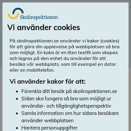
Till huvudinnehåll
Logga in
Vi använder cookies
menu
Sök
Meny
search
På skolinspektionen.se använder vi kakor (cookies)
för att göra din upplevelse på webbplatsen så bra
Publikationssök
som möjligt. En kaka är en liten textfil som skapas
och lagras på den enhet du använder för att
Lyssna
besöka vår webbplats, som till exempel en dator
Här kan du söka efter Skolinspektionens
eller en mobiltelefon.
rapporter och publikationer. Du kan avgränsa
resultatet genom att filtrera på skolform,
Vi använder kakor för att:
publikationstyp och år. Sökresultatet sorteras
Förenkla ditt besök på skolinspektionen.se
på datum i fallande ordning, men du kan
Sidan ska fungera så bra som möjligt ur
även välja att sortera efter relevans eller på
datum i stigande ordning.
användar- och tillgänglighetsperspektiv
Samla information om hur sidans besökare
använder webbplatsen
Hantera personuppgifter