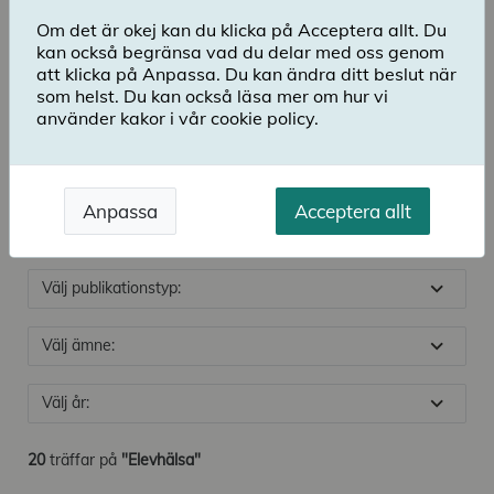
Om det är okej kan du klicka på Acceptera allt. Du
search
Sök
kan också begränsa vad du delar med oss genom
att klicka på Anpassa. Du kan ändra ditt beslut när
Sök
som helst. Du kan också läsa mer om hur vi
Elevhälsa
använder kakor i vår cookie policy.
Filtrera
Anpassa
Acceptera allt
Välj skolform:
Välj publikationstyp:
Välj ämne:
Välj år:
20
träffar på
"Elevhälsa"